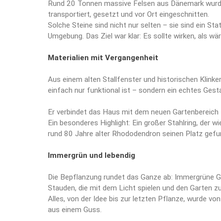
Rund 20 Tonnen massive Felsen aus Dänemark wurden 
transportiert, gesetzt und vor Ort eingeschnitten.
Solche Steine sind nicht nur selten – sie sind ein St
Umgebung. Das Ziel war klar: Es sollte wirken, als 
Materialien mit Vergangenheit
Aus einem alten Stallfenster und historischen Klinke
einfach nur funktional ist – sondern ein echtes Ges
Er verbindet das Haus mit dem neuen Gartenbereich – 
Ein besonderes Highlight: Ein großer Stahlring, der 
rund 80 Jahre alter Rhododendron seinen Platz gefun
Immergrün und lebendig
Die Bepflanzung rundet das Ganze ab: Immergrüne Ge
Stauden, die mit dem Licht spielen und den Garten zu 
Alles, von der Idee bis zur letzten Pflanze, wurde v
aus einem Guss.